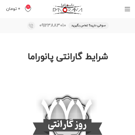
0
0
تومان
09123883010
سوالی دارید؟ تماس بگیرید
شرایط گارانتی پانوراما