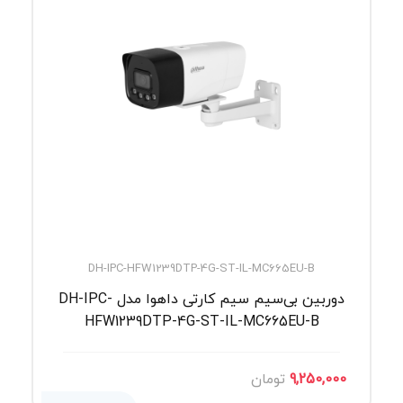
DH-IPC-HFW1239DTP-4G-ST-IL-MC665EU-B
دوربین بی‌سیم سیم کارتی داهوا مدل DH-IPC-
HFW1239DTP-4G-ST-IL-MC665EU-B
9,250,000
تومان