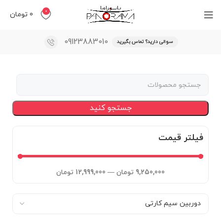
0
0
تومان
09123883010
سوالی دارید؟ تماس بگیرید
جستجو کنید
فیلتر قیمت
9,250,000
تومان
—
12,999,000
تومان