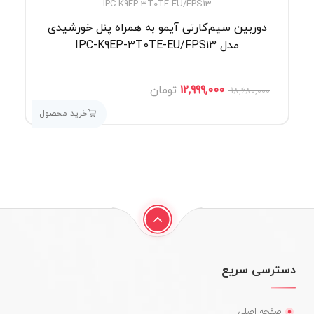
IPC-K9EP-3T0TE-EU/FPS13
دوربین سیم‌کارتی آیمو به همراه پنل خورشیدی
مدل IPC-K9EP-3T0TE-EU/FPS13
12,999,000
تومان
18,680,000
خرید محصول
دسترسی سریع
صفحه اصلی