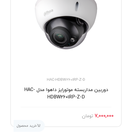
HAC-HDBW2601RP-Z-D
دوربین مداربسته موتورایز داهوا مدل HAC-
HDBW2601RP-Z-D
7,000,000
تومان
خرید محصول