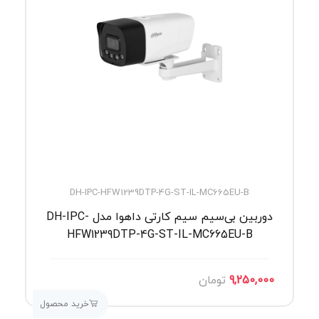
DH-IPC-HFW1239DTP-4G-ST-IL-MC665EU-B
دوربین بی‌سیم سیم کارتی داهوا مدل DH-IPC-
HFW1239DTP-4G-ST-IL-MC665EU-B
9,250,000
تومان
خرید محصول