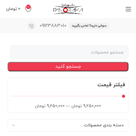
0
0
تومان
09123883010
سوالی دارید؟ تماس بگیرید
جستجو کنید
فیلتر قیمت
9,250,000
تومان
—
9,250,000
تومان