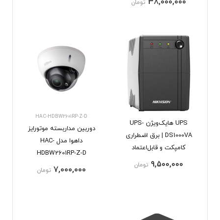
38,000,000
تومان
HAC-HDBW2601RP-Z-D
UPS هایک‌ویژن UPS-
دوربین مداربسته موتورایز
DS1000VA | برق اضطراری
داهوا مدل HAC-
کامپکت و قابل‌اعتماد
HDBW2601RP-Z-D
9,500,000
تومان
7,000,000
تومان