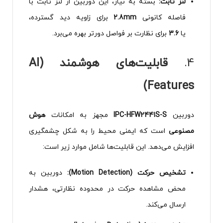
لنز ثابت:
بسته به نیاز، این دوربین از لنز ثابت با
فاصله کانونی
2.8mm
برای زاویه دید گسترده،
یا
3.6
برای نظارت بر فواصل دورتر بهره می‌برد.
4.
قابلیت‌های هوشمند (AI
Features)
دوربین
IPC-HFW2441S-S
مجهز به امکانات
هوش
مصنوعی
است که ایمنی محیط را به شکل چشمگیری
افزایش می‌دهد. این قابلیت‌ها شامل موارد زیر است:
تشخیص حرکت (Motion Detection):
دوربین به
محض مشاهده حرکت در محدوده نظارتی، هشدار
ارسال می‌کند.