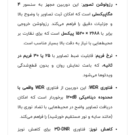
رزولوشن تصویر:
این دوربین مجهز به سنسور
4
مگاپیکسلی
است که امکان ثبت تصاویر با وضوح بالا
و جزئیات دقیق را فراهم می‌کند. رزولوشن خروجی
برابر با
2688 × 1520 پیکسل
است که برای نظارت بر
محیط‌هایی با نیاز به دقت بالا بسیار مناسب است.
نرخ فریم:
قابلیت ضبط تصاویر با
25 یا 30 فریم در
ثانیه
، که باعث نمایش روان و بدون قطع‌شدگی
ویدئوها می‌شود.
فناوری WDR:
این دوربین از فناوری
WDR واقعی با
محدوده دینامیکی 120dB
برخوردار است که امکان
دریافت تصاویر واضح در محیط‌هایی با تضاد نوری بالا
(مانند سایه و نور مستقیم خورشید) را فراهم می‌کند.
کاهش نویز:
فناوری
3D-DNR
برای کاهش نویز