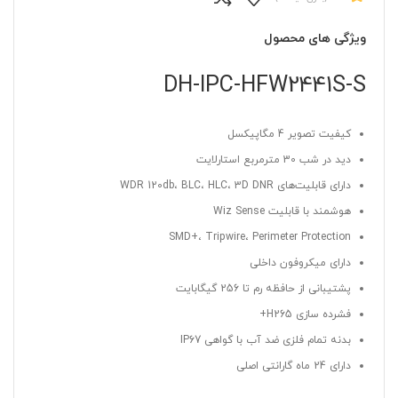
ویژگی های محصول
DH-IPC-HFW2441S-S
کیفیت تصویر 4 مگاپیکسل
دید در شب 30 مترمربع استارلایت
دارای قابلیت‌های WDR 120db، BLC، HLC، 3D DNR
هوشمند با قابلیت Wiz Sense
SMD+، Tripwire، Perimeter Protection
دارای میکروفون داخلی
پشتیبانی از حافظه رم تا 256 گیگابایت
فشرده سازی H265+
بدنه تمام فلزی ضد آب با گواهی IP67
دارای 24 ماه گارانتی اصلی