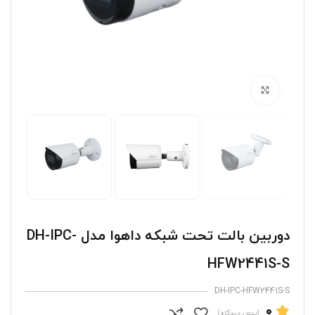
برای بزرگنمایی کلیک کنید
دوربین بالت تحت شبکه داهوا مدل DH-IPC-
HFW2441S-S
DH-IPC-HFW2441S-S
0
(بدون دیدگاه)