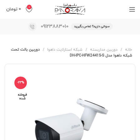
0
0
تومان
09123883010
سوالی دارید؟ تماس بگیرید
خانه
دوربین مداربسته
شبکه استارلایت داهوا
دوربین بالت تحت
شبکه داهوا مدل DH-IPC-HFW2441S-S
-23%
فروخته
شده