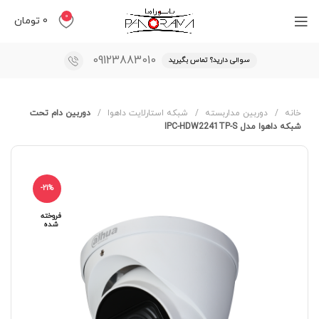
0
0
تومان
09123883010
سوالی دارید؟ تماس بگیرید
خانه
دوربین مداربسته
شبکه استارلایت داهوا
دوربین دام تحت
شبکه داهوا مدل IPC-HDW2241TP-S
-21%
فروخته
شده