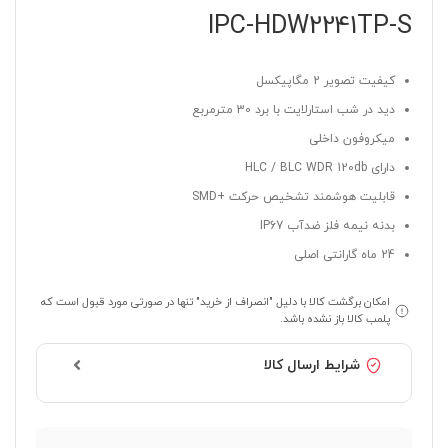
IPC-HDW2241TP-S
کیفیت تصویر 2 مگاپیکسل
دید در شب استارلایت با برد 30 مترمربع
میکروفون داخلی
دارای HLC / BLC WDR 120db
قابلیت هوشمند تشخیص حرکت +SMD
بدنه نیمه فلز ضدآب IP67
24 ماه گارانتی اصلی
امکان برگشت کالا با دلیل "انصراف از خرید" تنها در صورتی مورد قبول است که
پلمب کالا باز نشده باشد.
شرایط ارسال کالا